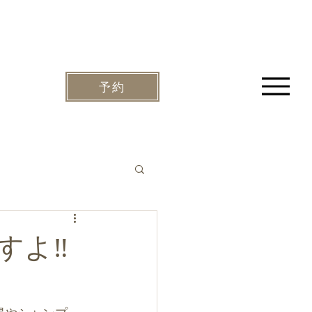
予約
よ‼️