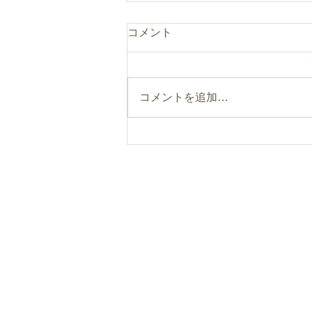
コメント
コメントを追加…
まるのひとつまみ“食べるフ
ァスティング”