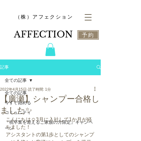
​（株）アフェクション
​AFFECTION
予約
記事
全ての記事
2022年4月15日
読了時間: 1分
全ての記事
【廣瀬】シャンプー合格し
今すぐ始める
ました✨
コミュニティ
こんにちは☺️3月に入社して1か月が経
『祝卒業を迎えるご家族の方限定』キャンペ
ちました！
ーン
アシスタントの第1歩としてのシャンプ