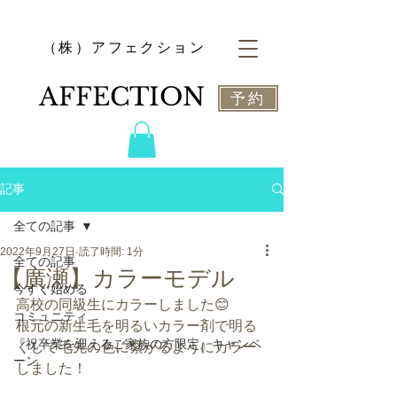
​（株）アフェクション
​AFFECTION
予約
記事
全ての記事
2022年9月27日
読了時間: 1分
全ての記事
【廣瀬】カラーモデル
今すぐ始める
高校の同級生にカラーしました😊
コミュニティ
根元の新生毛を明るいカラー剤で明る
『祝卒業を迎えるご家族の方限定』キャンペ
くして毛先の色に繋がるようにカラー
ーン
しました！