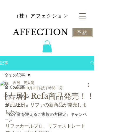
​（株）アフェクション
​AFFECTION
予約
記事
全ての記事
吉居 亮太朗
全ての記事
2023年10月20日
読了時間: 1分
【吉居】Refa商品発売！！
今すぐ始める
10月18日、リファの新商品が発売しま
コミュニティ
した♪
『祝卒業を迎えるご家族の方限定』キャンペ
ーン
リファカールプロ、リファストレート