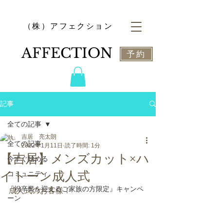
​（株）アフェクション
​AFFECTION
予約
記事
全ての記事
吉居 亮太朗
全ての記事
2022年1月11日
読了時間: 1分
【吉居】メンズカット×ハ
今すぐ始める
イトーン成人式
コミュニティ
『祝卒業を迎えるご家族の方限定』キャンペ
成人式のお客様！
ーン