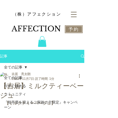
​（株）アフェクション
​AFFECTION
予約
記事
全ての記事
吉居 亮太朗
全ての記事
2023年11月7日
読了時間: 1分
【吉居】ミルクティーベー
今すぐ始める
ジュ
コミュニティ
『祝卒業を迎えるご家族の方限定』キャンペ
【ミルクティーベージュ】
ーン