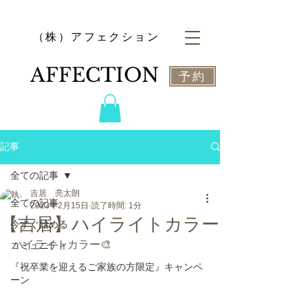
​（株）アフェクション
​AFFECTION
予約
記事
全ての記事
吉居 亮太朗
全ての記事
2023年2月15日
読了時間: 1分
【吉居】ハイライトカラー
今すぐ始める
ハイライトカラー🎨
コミュニティ
『祝卒業を迎えるご家族の方限定』キャンペ
ーン