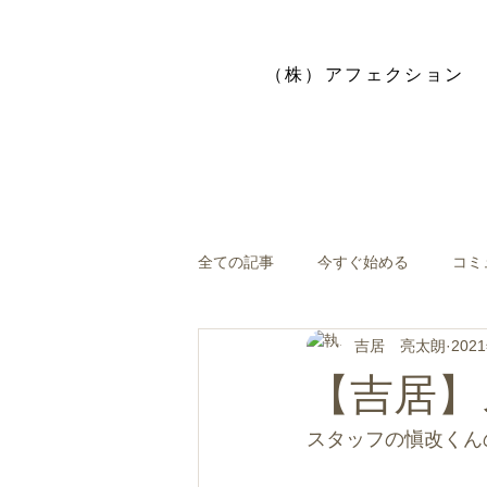
​（株）アフェクション
全ての記事
今すぐ始める
コミ
吉居 亮太朗
202
【吉居】
スタッフの愼改くん