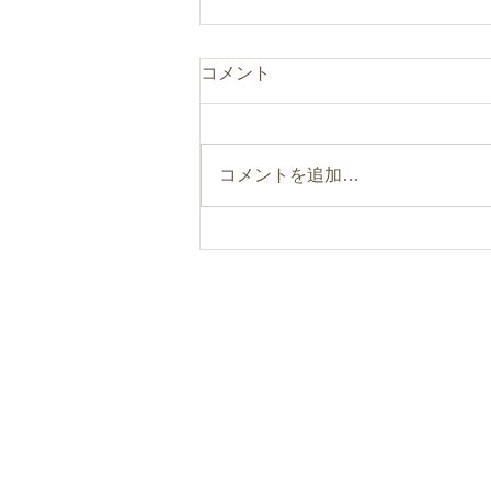
コメント
コメントを追加…
まるのひとつまみ“食べるフ
ァスティング”