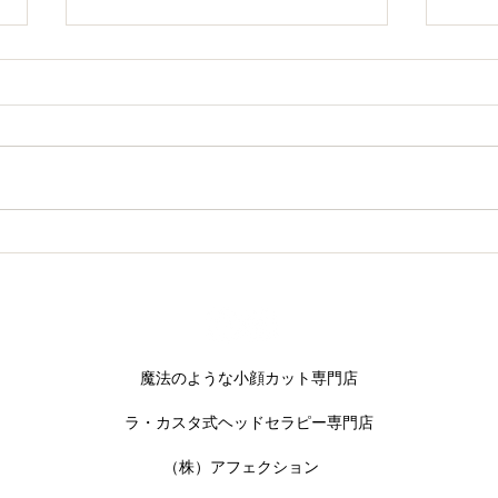
話題沸騰中！フェイスWAX
待望
荷し
​魔法のような小顔カット専門店
​ラ・カスタ式ヘッドセラピー専門店
​（株）アフェクション