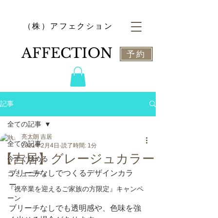
​（株）アフェクション
​AFFECTION
予約
記事
全ての記事
亮太朗 吉居
全ての記事
2021年2月4日
読了時間: 1分
【吉居】グレージュカラー
今すぐ始める
ブリーチなしでつくるデザインカラ
コミュニティ
ー。
『祝卒業を迎えるご家族の方限定』キャンペ
ーン
ブリーチなしでも透明感や、色味を強