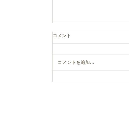
コメント
コメントを追加…
まるのひとつまみ“食べるフ
ァスティング”