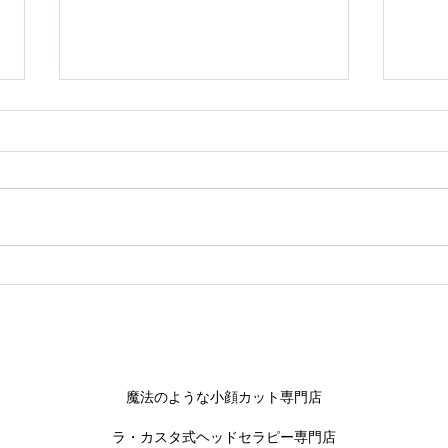
話題沸騰中！フェイスWAX
待望
荷し
​魔法のような小顔カット専門店
​ラ・カスタ式ヘッドセラピー専門店