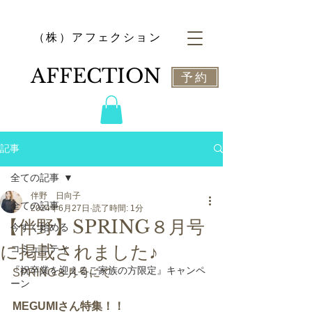
​（株）アフェクション
​AFFECTION
予約
記事
全ての記事
伴野 日向子
全ての記事
2024年6月27日
読了時間: 1分
【伴野】SPRING８月号
今すぐ始める
に掲載されました♪
コミュニティ
『祝卒業を迎えるご家族の方限定』キャンペ
SPRING８月号にて
ーン
MEGUMIさん特集！！