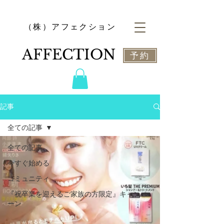
​（株）アフェクション
​AFFECTION
予約
記事
全ての記事
全ての記事
今すぐ始める
コミュニティ
『祝卒業を迎えるご家族の方限定』キャンペ
ーン