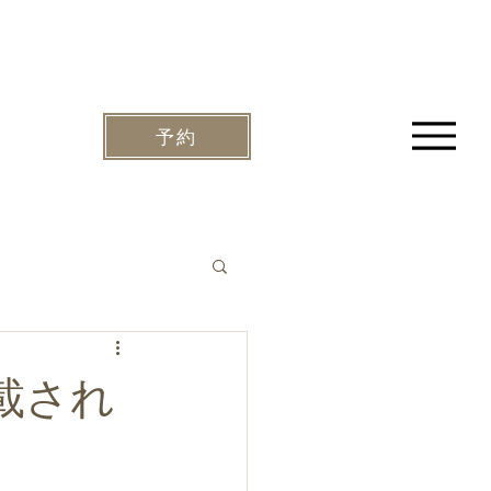
予約
載され