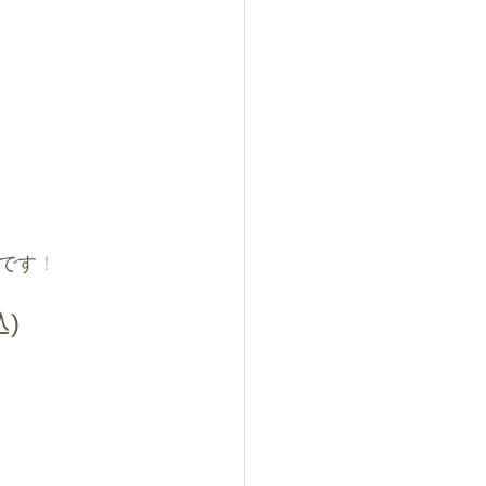
です
！
込)