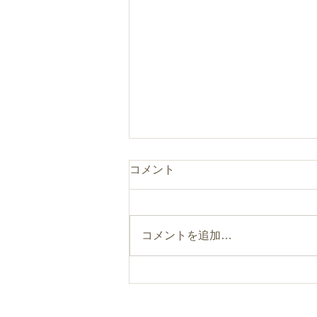
コメント
コメントを追加…
まるのひとつまみ“食べるフ
ァスティング”