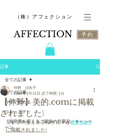
​（株）アフェクション
​AFFECTION
予約
記事
全ての記事
伴野 日向子
全ての記事
2024年2月15日
読了時間: 1分
【伴野】美的.comに掲載
今すぐ始める
されました❕
コミュニティ
『祝卒業を迎えるご家族の方限定』キャンペ
ＳＢＣＰ生ミネラルゲル＋が
美的.com
ーン
に掲載されました❕