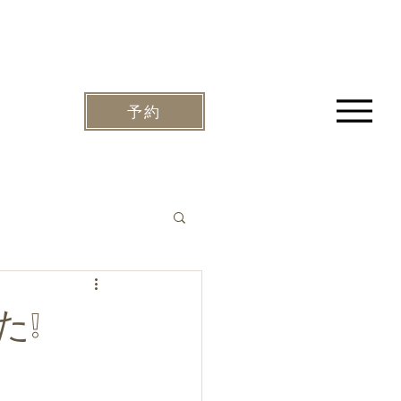
予約
た❕