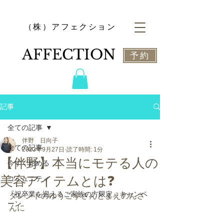
​（株）アフェクション
​AFFECTION
予約
記事
全ての記事
伴野 日向子
全ての記事
2023年9月27日
読了時間: 1分
【伴野】本当にモテる人の
今すぐ始める
美容アイテムとは❓
コミュニティ
『祝卒業を迎えるご家族の方限定』キャンペ
タレントのゆうこすさんとまえのんさ
ーン
んに