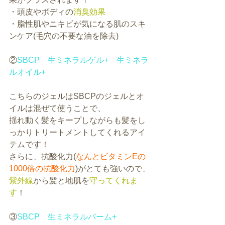
・頭皮やボディの
消臭効果
・脂性肌やニキビが気になる肌のスキ
ンケア(毛穴の不要な油を除去)
②
SBCP　生ミネラルゲル+　生ミネラ
ルオイル+
こちらのジェルはSBCPのジェルとオ
イルは混ぜて使うことで、
揺れ動く髪をキープしながらも髪をし
っかりトリートメントしてくれるアイ
テムです！
さらに、抗酸化力(
なんとビタミンEの
1000倍の抗酸化力
)がとても強いので、
紫外線
から髪と地肌を
守ってくれま
す
！
③
SBCP　生ミネラルバーム+