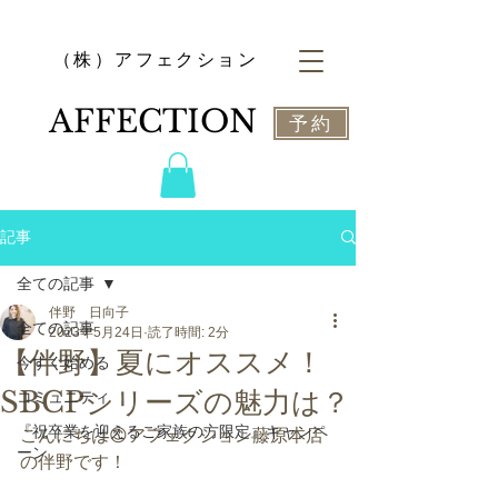
​（株）アフェクション
​AFFECTION
予約
記事
全ての記事
伴野 日向子
全ての記事
2023年5月24日
読了時間: 2分
【伴野】夏にオススメ！
今すぐ始める
SBCPシリーズの魅力は？
コミュニティ
『祝卒業を迎えるご家族の方限定』キャンペ
こんにちは😊アフェクション藤原本店
ーン
の伴野です！