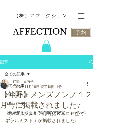
​（株）アフェクション
​AFFECTION
予約
記事
全ての記事
伴野 日向子
全ての記事
2023年11月16日
読了時間: 1分
【伴野】メンズノンノ１２
今すぐ始める
月号に掲載されました♪
コミュニティ
『祝卒業を迎えるご家族の方限定』キャンペ
メンズノンノ１２月号にＳＢＣＰ生ミ
ーン
ネラルミスト＋が掲載されました❕