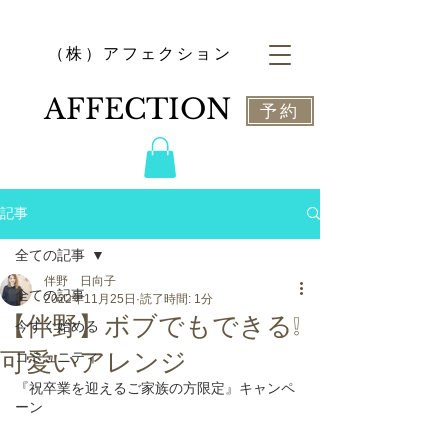
​（株）アフェクション
​AFFECTION
予約
記事
全ての記事
伴野 日向子
全ての記事
2022年11月25日
読了時間: 1分
【伴野】ボブでもできる❕
今すぐ始める
可愛いアレンジ
コミュニティ
『祝卒業を迎えるご家族の方限定』キャンペ
ーン