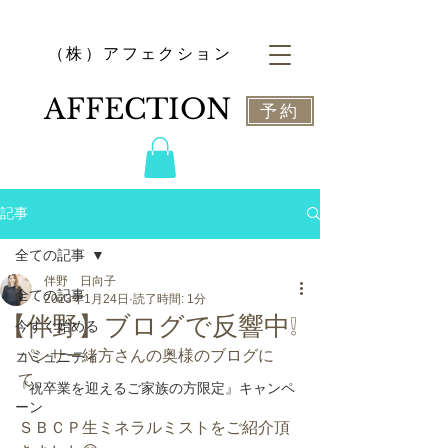
​（株）アフェクション
​AFFECTION
予約
記事
全ての記事
伴野 日向子
全ての記事
2023年1月24日
読了時間: 1分
【伴野】ブログで反響中❕
今すぐ始める
パンサー緒方さんの奥様のブログに
コミュニティ
て、
『祝卒業を迎えるご家族の方限定』キャンペ
ーン
ＳＢＣＰ生ミネラルミストをご紹介頂